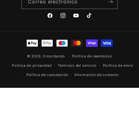
Correo electrónico
Facebook
Instagram
YouTube
TikTok
Formas
de
© 2026,
Encordando
pago
Política de reembolso
Política de privacidad
Términos del servicio
Política de envío
Política de cancelación
Información de contacto