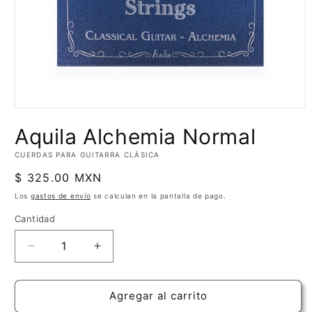
Abrir
elemento
Aquila Alchemia Normal
multimedia
1
en
CUERDAS PARA GUITARRA CLÁSICA
una
ventana
Precio
$ 325.00 MXN
modal
habitual
Los
gastos de envío
se calculan en la pantalla de pago.
Cantidad
Cantidad
Reducir
Aumentar
cantidad
cantidad
para
para
Aquila
Aquila
Agregar al carrito
Alchemia
Alchemia