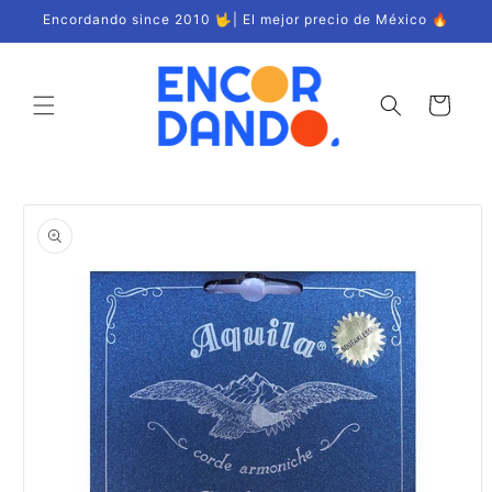
Ir
Encordando since 2010 🤟| El mejor precio de México 🔥
directamente
al contenido
Carrito
Ir
directamente
a la
información
del producto