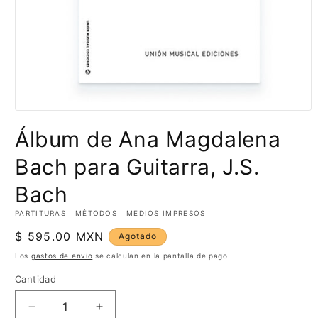
Abrir
elemento
Álbum de Ana Magdalena
multimedia
1
en
Bach para Guitarra, J.S.
una
ventana
Bach
modal
PARTITURAS | MÉTODOS | MEDIOS IMPRESOS
Precio
$ 595.00 MXN
Agotado
habitual
Los
gastos de envío
se calculan en la pantalla de pago.
Cantidad
Cantidad
Reducir
Aumentar