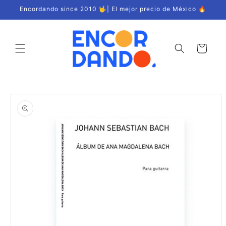
Ir
Encordando since 2010 🤟| El mejor precio de México 🔥
directamente
al contenido
Carrito
Ir
directamente
a la
información
del producto