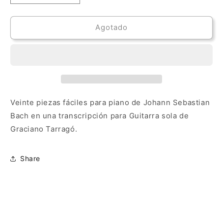
cantidad
cantidad
para
para
Álbum
Álbum
Agotado
de
de
Ana
Ana
Magdalena
Magdalena
Bach
Bach
para
para
Guitarra,
Guitarra,
J.S.
J.S.
Veinte piezas fáciles para piano de Johann Sebastian
Bach
Bach
Bach en una transcripción para Guitarra sola de
Graciano Tarragó.
Share