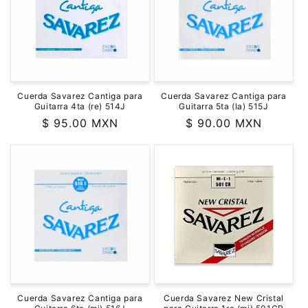
ó
n
:
Cuerda Savarez Cantiga para
Cuerda Savarez Cantiga para
Guitarra 4ta (re) 514J
Guitarra 5ta (la) 515J
Precio
$ 95.00 MXN
Precio
$ 90.00 MXN
habitual
habitual
Cuerda Savarez Cantiga para
Cuerda Savarez New Cristal