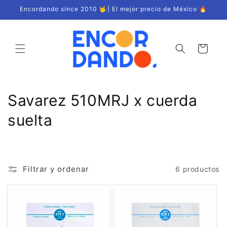
Ir
Encordando since 2010 🤟| El mejor precio de México 🔥
directamente
al contenido
Carrito
C
Savarez 510MRJ x cuerda
o
suelta
l
e
Filtrar y ordenar
6 productos
c
c
i