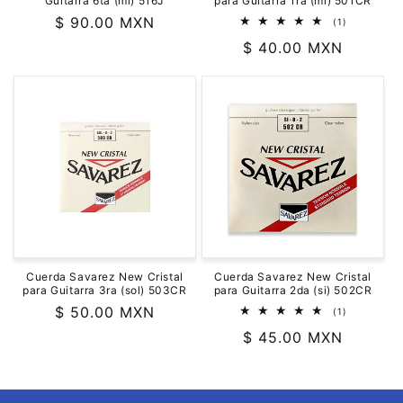
Guitarra 6ta (mi) 516J
para Guitarra 1ra (mi) 501CR
Precio
$ 90.00 MXN
1
(1)
reseñas
habitual
Precio
$ 40.00 MXN
totales
habitual
Cuerda Savarez New Cristal
Cuerda Savarez New Cristal
para Guitarra 3ra (sol) 503CR
para Guitarra 2da (si) 502CR
Precio
$ 50.00 MXN
1
(1)
reseñas
habitual
Precio
$ 45.00 MXN
totales
habitual