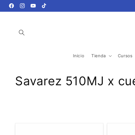
Ir
directamente
Facebook
Instagram
YouTube
TikTok
al contenido
Inicio
Tienda
Cursos
C
Savarez 510MJ x cue
o
l
e