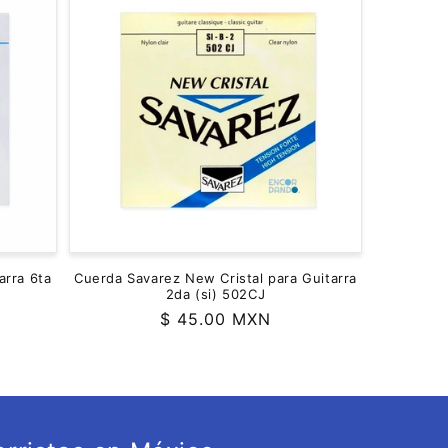
arra 6ta
Cuerda Savarez New Cristal para Guitarra
2da (si) 502CJ
Precio
$ 45.00 MXN
habitual