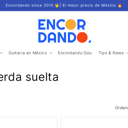
Encordando since 2010 🤟| El mejor precio de México 🔥
Guitarra en México
Encordando Dúo
Tips & News
rda suelta
Ordena