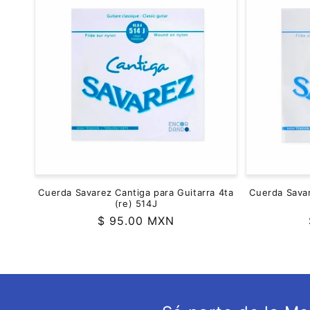
c
c
i
ó
n
:
Cuerda Savarez Cantiga para Guitarra 4ta
Cuerda Savar
(re) 514J
Precio
$ 95.00 MXN
habitual