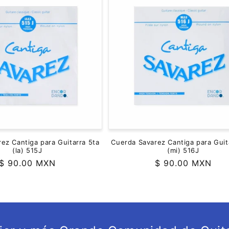
ez Cantiga para Guitarra 5ta
Cuerda Savarez Cantiga para Guit
(la) 515J
(mi) 516J
Precio
$ 90.00 MXN
Precio
$ 90.00 MXN
habitual
habitual