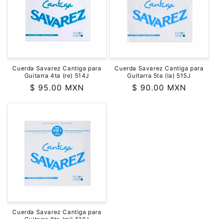
ó
n
:
Cuerda Savarez Cantiga para
Cuerda Savarez Cantiga para
Guitarra 4ta (re) 514J
Guitarra 5ta (la) 515J
Precio
$ 95.00 MXN
Precio
$ 90.00 MXN
habitual
habitual
Cuerda Savarez Cantiga para