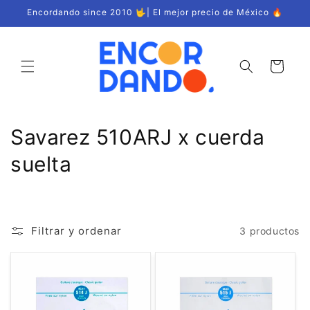
Ir
Encordando since 2010 🤟| El mejor precio de México 🔥
directamente
al contenido
Carrito
C
Savarez 510ARJ x cuerda
o
suelta
l
e
Filtrar y ordenar
3 productos
c
c
i