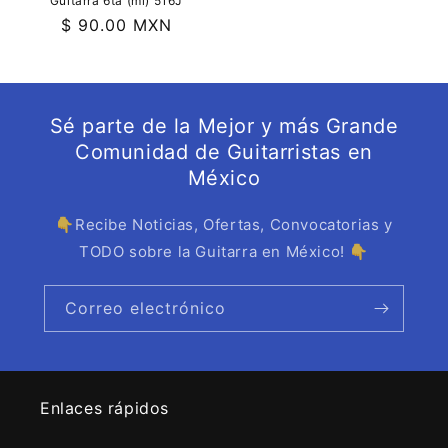
Guitarra 6ta (mi) 516J
Precio
$ 90.00 MXN
habitual
Sé parte de la Mejor y más Grande
Comunidad de Guitarristas en
México
👇Recibe Noticias, Ofertas, Convocatorias y
TODO sobre la Guitarra en México! 👇
Correo electrónico
Enlaces rápidos