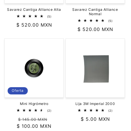
Savarez Cantiga Alliance Alta
Savarez Cantiga Alliance
Normal
5
(5)
reseñas
5
(5)
Precio
$ 520.00 MXN
totales
reseñas
Precio
$ 520.00 MXN
totales
habitual
habitual
Oferta
Mini Higrómetro
Lija 3M Imperial 2000
2
2
(2)
(2)
reseñas
reseñas
Precio
Precio
Precio
$ 5.00 MXN
totales
totales
$ 145.00 MXN
$ 100.00 MXN
habitual
de
habitual