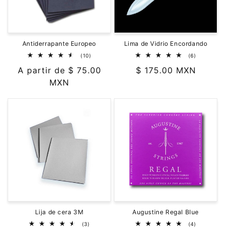
Antiderrapante Europeo
Lima de Vidrio Encordando
10
6
(10)
(6)
reseñas
reseñas
Precio
A partir de $ 75.00
Precio
$ 175.00 MXN
totales
totales
habitual
MXN
habitual
Lija de cera 3M
Augustine Regal Blue
3
4
(3)
(4)