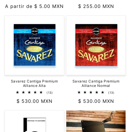
reseñas
reseñas
Precio
A partir de $ 5.00 MXN
Precio
$ 255.00 MXN
totales
totales
habitual
habitual
Savarez Cantiga Premium
Savarez Cantiga Premium
Alliance Alta
Alliance Normal
13
13
(13)
(13)
reseñas
reseñas
Precio
$ 530.00 MXN
Precio
$ 530.00 MXN
totales
totales
habitual
habitual