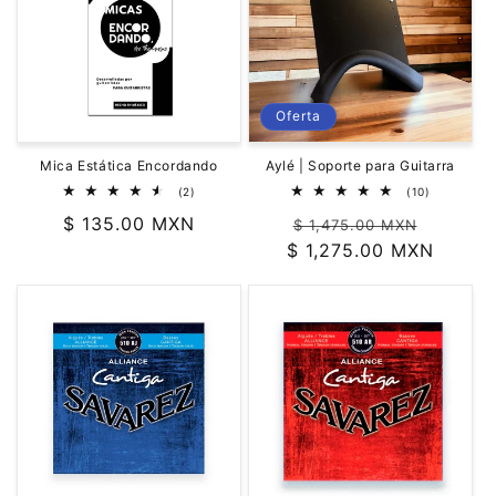
Oferta
Mica Estática Encordando
Aylé | Soporte para Guitarra
2
10
(2)
(10)
reseñas
reseñas
Precio
$ 135.00 MXN
Precio
Precio
totales
totales
$ 1,475.00 MXN
habitual
$ 1,275.00 MXN
habitual
de
oferta