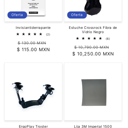
Oferta
Oferta
Invisiantiderrapante
Estuche Crossrock Fibra de
Vidrio Negro
2
(2)
reseñas
6
(6)
Precio
Precio
totales
$ 130.00 MXN
reseñas
Precio
Precio
totales
$ 10,790.00 MXN
$ 115.00 MXN
habitual
de
$ 10,250.00 MXN
habitual
de
oferta
oferta
ErgoPlay Troster
Lija 3M Imperial 1500