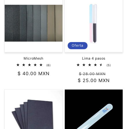
ó
n
:
Oferta
MicroMesh
Lima 4 pasos
6
5
(6)
(5)
reseñas
reseñas
Precio
$ 40.00 MXN
Precio
Precio
totales
totales
$ 28.00 MXN
habitual
$ 25.00 MXN
habitual
de
oferta