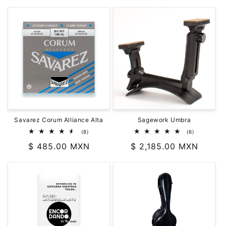
oferta
Savarez Corum Alliance Alta
Sagework Umbra
8
6
(8)
(6)
reseñas
reseñas
Precio
$ 485.00 MXN
Precio
$ 2,185.00 MXN
totales
totales
habitual
habitual