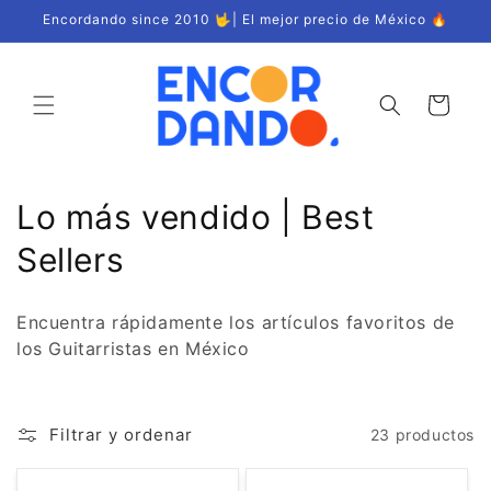
Ir
Encordando since 2010 🤟| El mejor precio de México 🔥
directamente
al contenido
Carrito
C
Lo más vendido | Best
o
Sellers
l
Encuentra rápidamente los artículos favoritos de
e
los Guitarristas en México
c
c
Filtrar y ordenar
23 productos
i