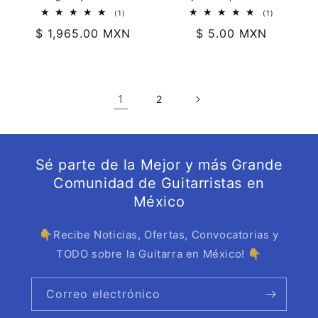
1
1
(1)
(1)
reseñas
reseñas
Precio
$ 1,965.00 MXN
Precio
$ 5.00 MXN
totales
totales
habitual
habitual
1
2
Sé parte de la Mejor y más Grande
Comunidad de Guitarristas en
México
👇Recibe Noticias, Ofertas, Convocatorias y
TODO sobre la Guitarra en México! 👇
Correo electrónico