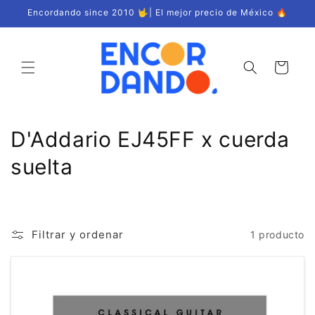
Ir
Encordando since 2010 🤟| El mejor precio de México 🔥
directamente
al contenido
Carrito
C
D'Addario EJ45FF x cuerda
o
suelta
l
e
Filtrar y ordenar
1 producto
c
c
i