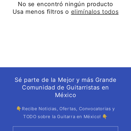
No se encontró ningún producto
ó
Usa menos filtros o
elimínalos todos
n
:
Sé parte de la Mejor y más Grande
Comunidad de Guitarristas en
México
👇Recibe Noticias, Ofertas, Convocatorias y
TODO sobre la Guitarra en México! 👇