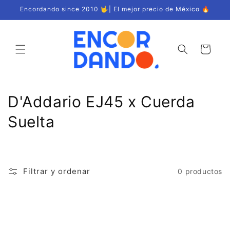
Ir
Encordando since 2010 🤟| El mejor precio de México 🔥
directamente
al contenido
Carrito
C
D'Addario EJ45 x Cuerda
o
Suelta
l
e
Filtrar y ordenar
0 productos
c
c
i