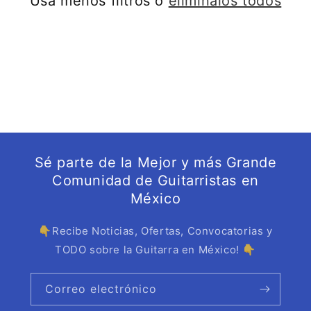
Usa menos filtros o
elimínalos todos
ó
n
:
Sé parte de la Mejor y más Grande
Comunidad de Guitarristas en
México
👇Recibe Noticias, Ofertas, Convocatorias y
TODO sobre la Guitarra en México! 👇
Correo electrónico