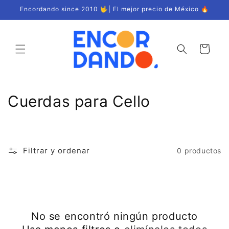
Ir
Encordando since 2010 🤟| El mejor precio de México 🔥
directamente
al contenido
Carrito
C
Cuerdas para Cello
o
l
Filtrar y ordenar
0 productos
e
c
c
No se encontró ningún producto
i