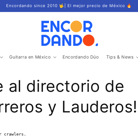
Encordando since 2010 🤟| El mejor precio de México 🔥
Guitarra en México
Encordando Dúo
Tips & News
 al directorio de
rreros y Lauderos!