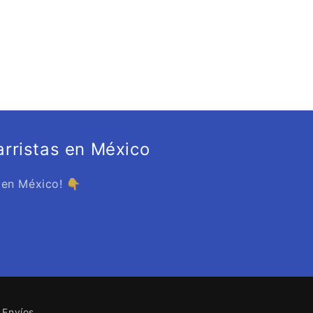
rristas en México
 en México! 👇
Envíos