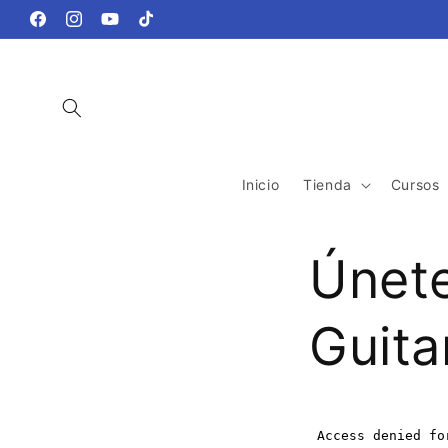
Ir
directamente
Facebook
Instagram
YouTube
TikTok
al contenido
Inicio
Tienda
Cursos
Únete
Guita