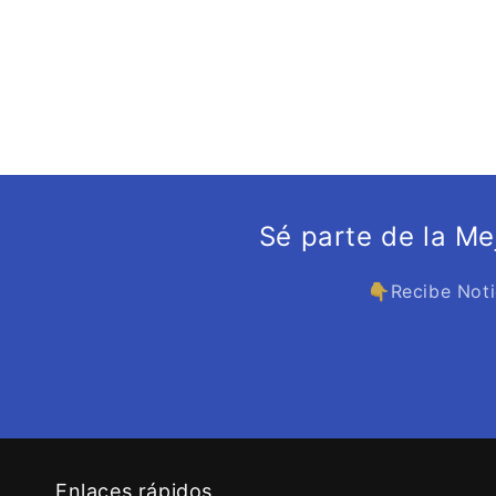
Sé parte de la M
👇Recibe Noti
Enlaces rápidos