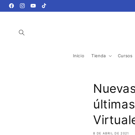
Ir
directamente
Facebook
Instagram
YouTube
TikTok
al contenido
Inicio
Tienda
Cursos
Nuevas
última
Virtual
8 DE ABRIL DE 2021