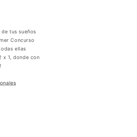
l de tus sueños
rimer Concurso
todas ellas
2 x 1, donde con
s!
onales