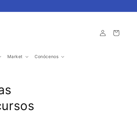
Iniciar
Carrito
sesión
Market
Conócenos
as
cursos