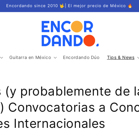
Encordando since 2010 🤟| El mejor precio de México 🔥
Guitarra en México
Encordando Dúo
Tips & News
 (y probablemente de l
s) Convocatorias a Con
es Internacionales