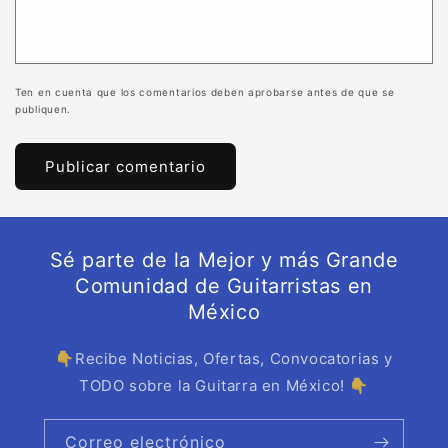
Ten en cuenta que los comentarios deben aprobarse antes de que se
publiquen.
Sé parte de la Mejor y más Grande
Comunidad de Guitarristas en
México
👇Recibe Noticias, Ofertas, Convocatorias y
TODO sobre la Guitarra en México! 👇
Correo electrónico