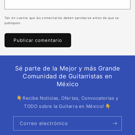
Ten en cuenta que los comentarios deben aprobarse antes de que se
publiquen.
Sé parte de la Mejor y más Grande
Comunidad de Guitarristas en
México
👇Recibe Noticias, Ofertas, Convocatorias y
TODO sobre la Guitarra en México! 👇
Correo electrónico