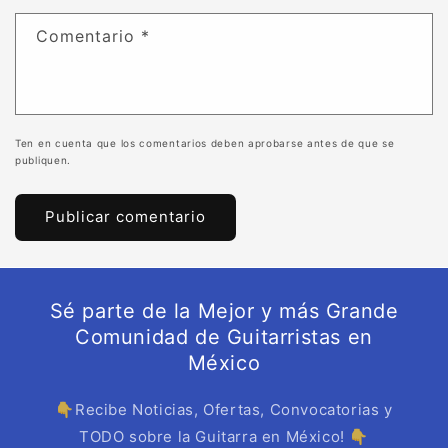
Comentario
*
Ten en cuenta que los comentarios deben aprobarse antes de que se
publiquen.
Sé parte de la Mejor y más Grande
Comunidad de Guitarristas en
México
👇Recibe Noticias, Ofertas, Convocatorias y
TODO sobre la Guitarra en México! 👇